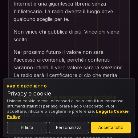
Internet è una gigantesca libreria senza
bibliotecario. La radio diventa il luogo dove
qualcuno sceglie per te.
Non vince chi pubblica di più. Vince chi viene
scelto.
Nel prossimo futuro il valore non sarà
l'accesso ai contenuti, perché i contenuti
saranno infiniti. Il vero valore sarà la selezione.
La radio sarà il certificatore di ciò che merita
attenzione.
RADIO CECCHETTO
Privacy e cookie
La radio come ascensore sociale
Usiamo cookie tecnici necessari e, solo con il tuo consenso,
strumenti statistici per migliorare Radio Cecchetto. Puoi
Con Radio Cecchetto, la missione è la stessa
accettare, rifiutare o scegliere le preferenze.
Leggi la Cookie
che ha accompagnato tutta la mia storia nella
Policy
radiofonia italiana: abbattere le barriere,
Rifiuta
Personalizza
Accetta tutto
accendere il microfono e dare voce a chi ha