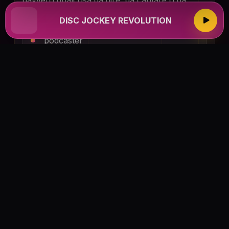
davvero qualcosa da dire, da cantare o da
creare:
DISC JOCKEY REVOLUTION
podcaster
storyteller
insegnanti
comici
creator
musicisti
imprenditori