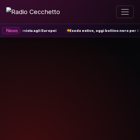
tta mista agli Europei
Esodo estivo, oggi bollino nero per il traffico i